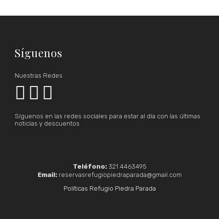
Síguenos
Nuestras Redes



Síguenos en las redes sociales para estar al día con las últimas
noticias y descuentos
Teléfono:
321 4463495
Email:
reservasrefugiopiedraparada@gmail.com
Políticas Refugio Piedra Parada