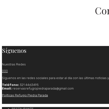
Co
Síguenos
Nuestras Redes



Síguenos en las redes sociales para estar al día con las últimas noticias
Teléfono:
321 4463495
Email:
reservasrefugiopiedraparada@gmail.com
Políticas Refugio Piedra Parada
RESTAURANTE