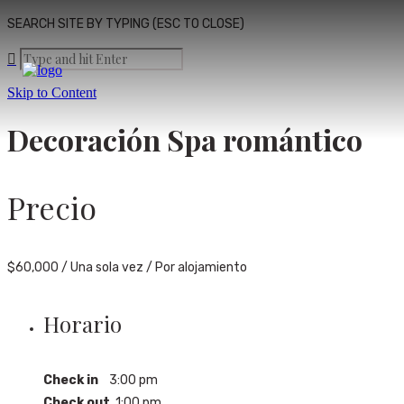
SEARCH SITE BY TYPING (ESC TO CLOSE)
Skip to Content
Decoración Spa romántico
Precio
$
60,000
/ Una sola vez / Por alojamiento
Horario
Check in
3:00 pm
Check out
1:00 pm