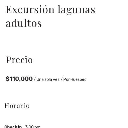
Excursión lagunas
adultos
Precio
$
110,000
/ Una sola vez / Por Huesped
Horario
Check in
3:00 pm