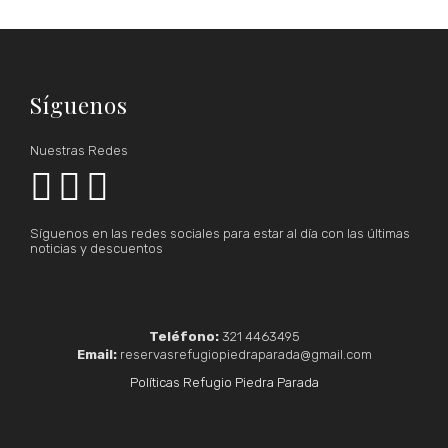
Síguenos
Nuestras Redes



Síguenos en las redes sociales para estar al día con las últimas
noticias y descuentos
Teléfono:
321 4463495
Email:
reservasrefugiopiedraparada@gmail.com
Políticas Refugio Piedra Parada