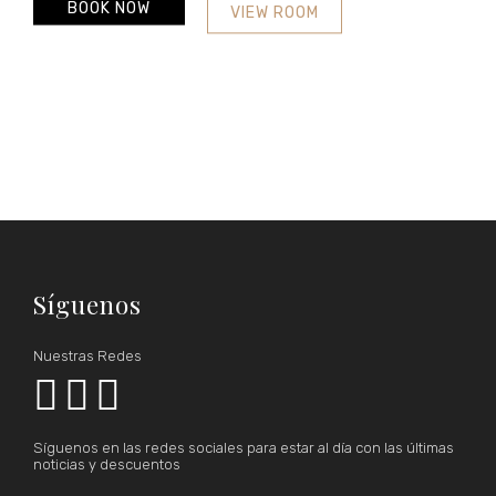
BOOK NOW
VIEW ROOM
Síguenos
Nuestras Redes



Síguenos en las redes sociales para estar al día con las últimas
noticias y descuentos