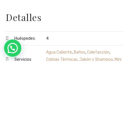
Detalles
Huéspedes:
4
Agua Caliente
,
Baños
,
Calefacción
,
Servicios
Cobijas Térmicas
,
Jabón y Shampoo
,
Mini
Bar
,
Toallas
,
TV satelital
,
WIFI
Categorías:
Promo
Tipo:
Familia
Disponibilidad